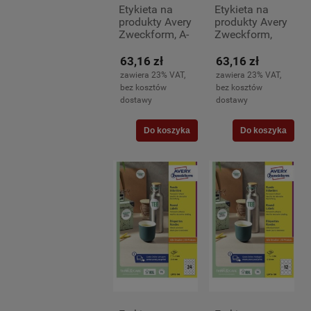
Etykieta na
Etykieta na
produkty Avery
produkty Avery
Zweckform, A-
Zweckform,
4, 62 x 42mm,
A4, Ø40 mm,
25 arkuszy
okrągłe 25
63,16 zł
63,16 zł
(18)
arkuszy (24)
zawiera 23% VAT,
zawiera 23% VAT,
bez kosztów
bez kosztów
dostawy
dostawy
Do koszyka
Do koszyka