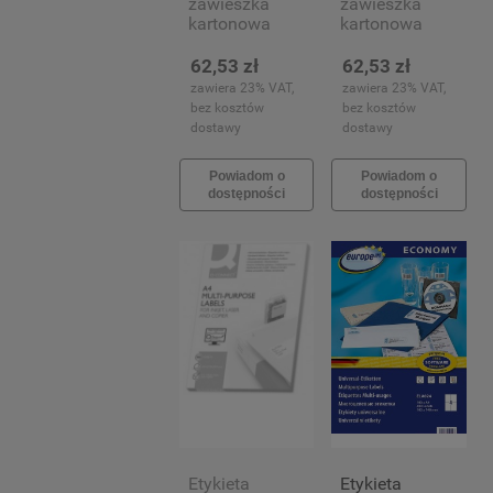
zawieszka
zawieszka
kartonowa
kartonowa
Avery, A-4,
Avery, A-4, śr
50x50mm, 10
60mm, 10
62,53 zł
62,53 zł
arkuszy (150)
arkuszy (120)
zawiera 23% VAT,
zawiera 23% VAT,
bez kosztów
bez kosztów
dostawy
dostawy
Powiadom o
Powiadom o
dostępności
dostępności
Etykieta
Etykieta