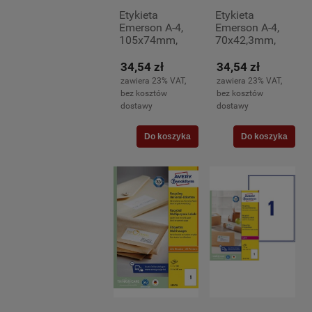
Etykieta
Etykieta
Emerson A-4,
Emerson A-4,
105x74mm,
70x42,3mm,
100 arkuszy,
100 arkuszy,
białe
białe
34,54 zł
34,54 zł
opakowanie
opakowanie
zawiera 23% VAT,
zawiera 23% VAT,
(8)
(21)
bez kosztów
bez kosztów
dostawy
dostawy
Do koszyka
Do koszyka