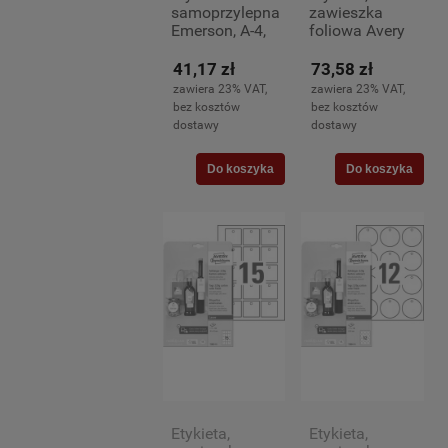
samoprzylepna
zawieszka
Emerson, A-4,
foliowa Avery
70x36mm, 100
Zweckform, A-
arkuszy (24)
4, śr. 60mm,
41,17 zł
73,58 zł
10 arkuszy
zawiera 23% VAT,
zawiera 23% VAT,
(120)
bez kosztów
bez kosztów
dostawy
dostawy
Do koszyka
Do koszyka
Etykieta,
Etykieta,