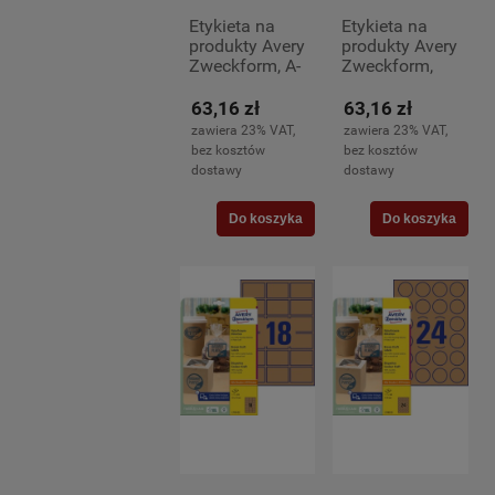
Etykieta na
Etykieta na
produkty Avery
produkty Avery
Zweckform, A-
Zweckform,
4, 105 x
A4, Ø60 mm,
57mm, 25
okrągłe 25
63,16 zł
63,16 zł
arkuszy (10)
arkuszy (12)
zawiera 23% VAT,
zawiera 23% VAT,
bez kosztów
bez kosztów
dostawy
dostawy
Do koszyka
Do koszyka