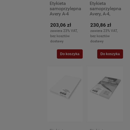
Etykieta
Etykieta
samoprzylepna
samoprzylepna
Avery A-4
Avery, A-4,
210x297mm
199,6x289,1mm,
100 arkuszy
100 arkuszy
203,06 zł
230,86 zł
(1)
zawiera 23% VAT,
zawiera 23% VAT,
bez kosztów
bez kosztów
dostawy
dostawy
Do koszyka
Do koszyka