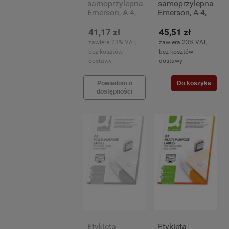
samoprzylepna
samoprzylepna
Emerson, A-4,
Emerson, A-4,
105x74mm,
70x37mm, 100
100 arkuszy
arkuszy (24)
41,17 zł
45,51 zł
(8)
zawiera 23% VAT,
zawiera 23% VAT,
bez kosztów
bez kosztów
dostawy
dostawy
Powiadom o
Do koszyka
dostępności
Etykieta
Etykieta