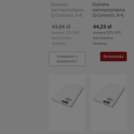
Etykieta
Etykieta
samoprzylepna
samoprzylepna
Q-Connect, A-4,
Q-Connect, A-4,
105x74mm,
105x57mm,
100 arkuszy
100 arkuszy
43,04 zł
44,23 zł
(8)
(10)
zawiera 23% VAT,
zawiera 23% VAT,
bez kosztów
bez kosztów
dostawy
dostawy
Powiadom o
Do koszyka
dostępności