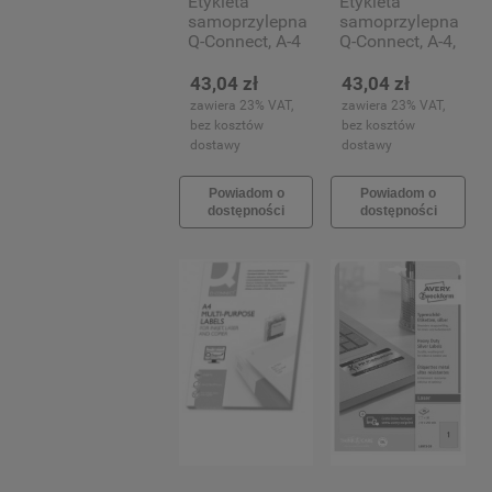
Etykieta
Etykieta
samoprzylepna
samoprzylepna
Q-Connect, A-4
Q-Connect, A-4,
105x148,5mm,
210x297mm,
100 arkuszy
100 arkuszy
43,04 zł
43,04 zł
(4)
(1)
zawiera 23% VAT,
zawiera 23% VAT,
bez kosztów
bez kosztów
dostawy
dostawy
Powiadom o
Powiadom o
dostępności
dostępności