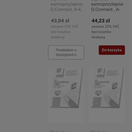
samoprzylepna
samoprzylepna
Q-Connect, A-4,
Q-Connect , A-
70x35mm, 100
4, 38,1x21,2m,
arkuszy (24)
100 arkuszy
43,04 zł
44,23 zł
(65)
zawiera 23% VAT,
zawiera 23% VAT,
bez kosztów
bez kosztów
dostawy
dostawy
Powiadom o
Do koszyka
dostępności