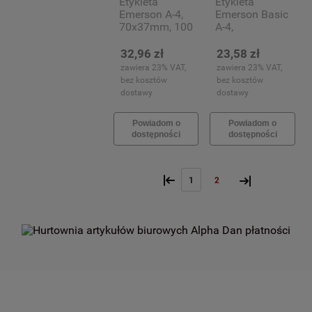
Etykieta
Etykieta
Emerson A-4,
Emerson Basic
70x37mm, 100
A-4,
arkuszy, białe
210x148mm,
opakowanie
100 arkuszy
32,96 zł
23,58 zł
(24)
(2)
zawiera 23% VAT,
zawiera 23% VAT,
bez kosztów
bez kosztów
dostawy
dostawy
Powiadom o
Powiadom o
dostępności
dostępności
«
»
1
2