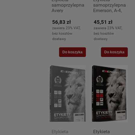
samoprzylepna
samoprzylepna
Avery
Emerson, A-4,
Economy, A-4,
210x297mm,
210x297mm,
100 arkuszy
56,83 zł
45,51 zł
100 arkuszy
(1)
zawiera 23% VAT,
zawiera 23% VAT,
(1)
bez kosztów
bez kosztów
dostawy
dostawy
Do koszyka
Do koszyka
Etykieta
Etykieta