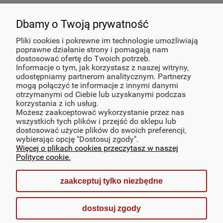
POMOC
Dbamy o Twoją prywatność
PŁATNOŚCI I DOSTAWA
Pliki cookies i pokrewne im technologie umożliwiają
poprawne działanie strony i pomagają nam
dostosować ofertę do Twoich potrzeb.
INFORMACJE
Informacje o tym, jak korzystasz z naszej witryny,
udostępniamy partnerom analitycznym. Partnerzy
mogą połączyć te informacje z innymi danymi
POLECANE
otrzymanymi od Ciebie lub uzyskanymi podczas
korzystania z ich usług.
Możesz zaakceptować wykorzystanie przez nas
O NAS
wszystkich tych plików i przejść do sklepu lub
dostosować użycie plików do swoich preferencji,
MOJE KONTO
wybierając opcję "Dostosuj zgody".
Więcej o plikach cookies przeczytasz w naszej
Polityce cookie.
zaakceptuj tylko niezbędne
pokaż pełną wersję strony
dostosuj zgody
Sklep internetowy Shoper.pl