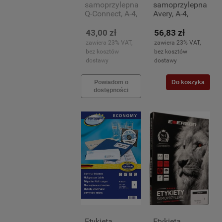
samoprzylepna
samoprzylepna
Q-Connect, A-4,
Avery, A-4,
48,5x25,4mm,
105x148,5mm,100
100 arkuszy
arkuszy (4)
43,00 zł
56,83 zł
(40)
zawiera 23% VAT,
zawiera 23% VAT,
bez kosztów
bez kosztów
dostawy
dostawy
Powiadom o
Do koszyka
dostępności
Etykieta
Etykieta