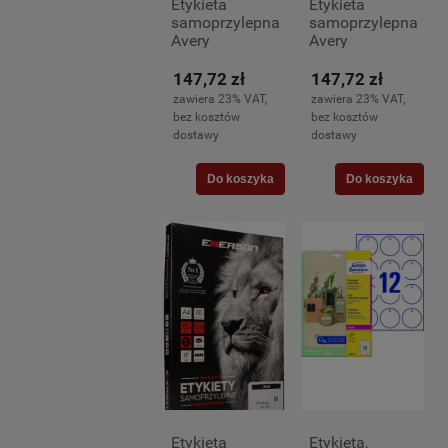
Etykieta
Etykieta
samoprzylepna
samoprzylepna
Avery
Avery
Zweckform, A-
Zweckform, A-
4 okrągła,
4 okrągła,
147,72 zł
147,72 zł
40mm, 100
60mm, 100
zawiera 23% VAT,
zawiera 23% VAT,
arkuszy (24)
arkuszy (12)
bez kosztów
bez kosztów
dostawy
dostawy
Do koszyka
Do koszyka
Etykieta
Etykieta,