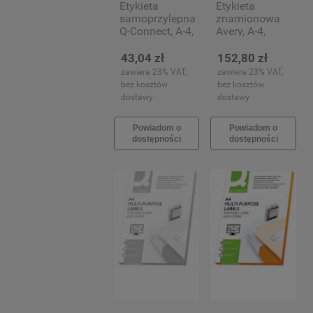
Etykieta
Etykieta
samoprzylepna
znamionowa
Q-Connect, A-4,
Avery, A-4,
105x48mm,
210x297mm,
100
20 arkuszy
43,04 zł
152,80 zł
arkuszy(12)
(20)
zawiera 23% VAT,
zawiera 23% VAT,
bez kosztów
bez kosztów
dostawy
dostawy
Powiadom o
Powiadom o
dostępności
dostępności