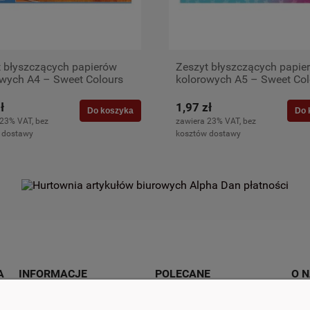
t błyszczących papierów
Zeszyt błyszczących papie
owych A4 – Sweet Colours
kolorowych A5 – Sweet Col
uszy)
(8 arkuszy)
ł
1,97 zł
Do koszyka
Do 
 23% VAT, bez
zawiera 23% VAT, bez
 dostawy
kosztów dostawy
A
INFORMACJE
POLECANE
O 
Regulamin
Artykuły biurowe
O fi