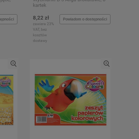
kartek
8,22 zł
ępności
Powiadom o dostępności
zawiera 23%
VAT, bez
kosztów
dostawy