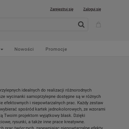
Zarejestruj się
Zaloguj się
Nowości
Promocje
zylepnych idealnych do realizacji różnorodnych
Nasze wycinanki samoprzylepne dostępne są w różnych
ie efektownych i niepowtarzalnych prac. Każdy zestaw
 wybierać spośród kartek jednokolorowych, ze wzorami
ają Twoim projektom wyjątkowy blask. Dzięki
owe, rysunki, a także inne prace kreatywne.
h prac twórczych, zapewniając niepowtarzalne efekty.