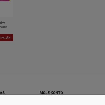
rów
ours
koszyka
NAS
MOJE KONTO
rmie
Zaloguj się