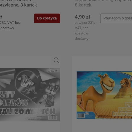
zylepne, 8 kartek
8 kartek
ł
4,90 zł
Do koszyka
Powiadom o dost
 23% VAT, bez
zawiera 23%
 dostawy
VAT, bez
kosztów
dostawy