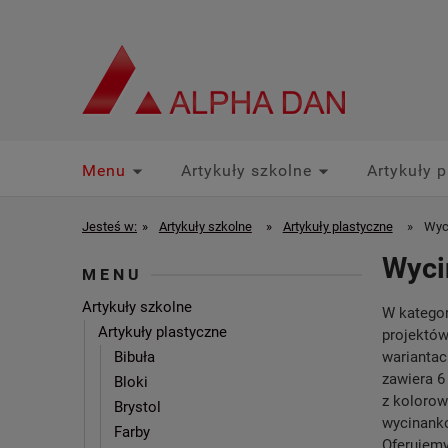
Menu
Artykuły szkolne
Artykuły p
Promocje Partnerskie
Jesteś w:
»
Artykuły szkolne
»
Artykuły plastyczne
»
Wyc
Wyci
MENU
Artykuły szkolne
W kategor
Artykuły plastyczne
projektów
Bibuła
wariantac
zawiera 6
Bloki
z kolorow
Brystol
wycinanko
Farby
Oferujemy