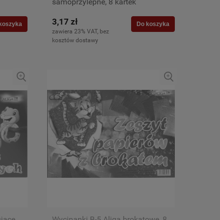
samoprzylepne, 8 kartek
3,17 zł
koszyka
Do koszyka
zawiera 23% VAT, bez
kosztów dostawy
jące,
Wycinanki B-5 Aliga brokatowe, 8