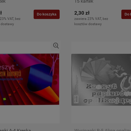
tek
15 kartek
ł
2,30 zł
Do koszyka
Do 
 23% VAT, bez
zawiera 23% VAT, bez
 dostawy
kosztów dostawy
nki A-4 Kreska
Wycinanki B-5 Aliga opalizu