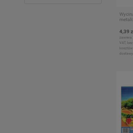
Wycina
metali
4,39 z
zawiera
VAT, bez
kosztów
dostawy