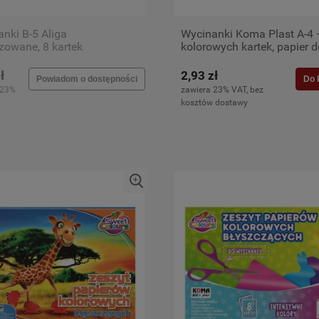
nki B-5 Aliga
Wycinanki Koma Plast A-4 
zowane, 8 kartek
kolorowych kartek, papier d
szkoły i przedszkola
ł
2,93 zł
Powiadom o dostępności
Do 
 23%
zawiera 23% VAT, bez
kosztów dostawy