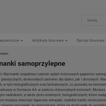
apiernicze
Artykuły biurowe
Sprzęt biurowy
inanki
nanki samoprzylepne
ii Wycinanki znajdziesz szeroki wybór kolorowych papierów samopr
 plastycznych, doskonałych zarówno dla dzieci, jak i dorosłych. 
h, w tym holograficznych oraz brokatowych, co pozwala na tworzen
 arkuszy w formacie A4, w sześciu różnorodnych kolorach. Możesz
ym nadrukiem, a także złoto-srebrnych, holograficznych, które nad
m możesz stworzyć bajeczne witrażyki, ozdobić kartki okoliczności
 również wycinanki ze zwierzakami, które są doskonałe do wszelkic