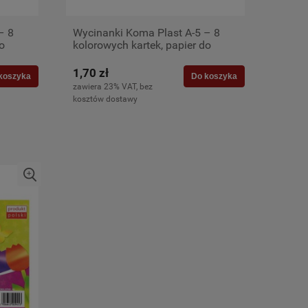
– 8
Wycinanki Koma Plast A-5 – 8
o
kolorowych kartek, papier do
szkoły i prac plastycznych
1,70 zł
koszyka
Do koszyka
zawiera 23% VAT, bez
kosztów dostawy