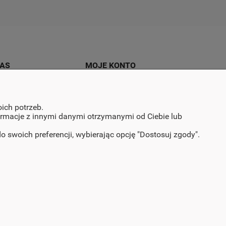
NAS
MOJE KONTO
rmie
Zaloguj się
akt i dane firmy
ich potrzeb.
formacje z innymi danymi otrzymanymi od Ciebie lub
 swoich preferencji, wybierając opcję "Dostosuj zgody".