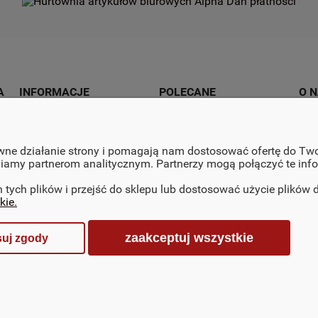
A
INFORMACJE
POLECANE
O 
Regulamin
Artykuły biurowe
O fi
Regulamin Programu
Artykuły szkolne
Kont
awne działanie strony i pomagają nam dostosować ofertę do Two
ępniamy partnerom analitycznym. Partnerzy mogą połączyć te in
Lojalnościowego
Artykuły papiernicze
Polityka cookies
Artykuły kreatywne
ch plików i przejść do sklepu lub dostosować użycie plików do
kie.
Polityka prywatności
zaakceptuj wszystkie
suj zgody
Sklep internetowy Shoper.pl