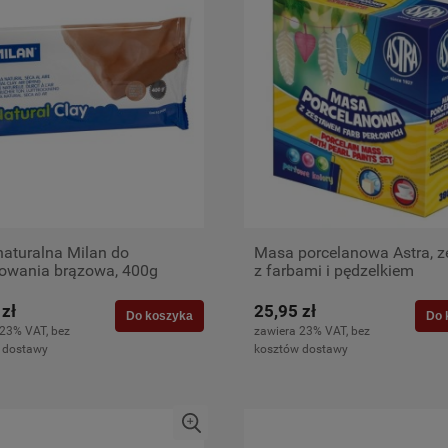
naturalna Milan do
Masa porcelanowa Astra, 
owania brązowa, 400g
z farbami i pędzelkiem
 zł
25,95 zł
Do koszyka
Do 
 23% VAT, bez
zawiera 23% VAT, bez
 dostawy
kosztów dostawy