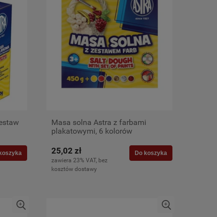
zestaw
Masa solna Astra z farbami
plakatowymi, 6 kolorów
25,02 zł
koszyka
Do koszyka
zawiera 23% VAT, bez
kosztów dostawy