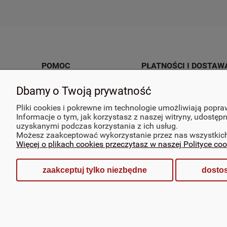
POMOC
PŁATNOŚCI I DOSTAW
Jak kupować?
Formy płatności
Dbamy o Twoją prywatność
Zwroty i reklamacje
Zasady dostaw
Pliki cookies i pokrewne im technologie umożliwiają popr
Informacje o tym, jak korzystasz z naszej witryny, udost
Mapa witryny
uzyskanymi podczas korzystania z ich usług.
Możesz zaakceptować wykorzystanie przez nas wszystkich ty
Więcej o plikach cookies przeczytasz w naszej Polityce coo
zaakceptuj tylko niezbędne
dosto