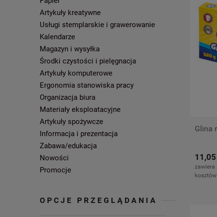
Papier
Artykuły kreatywne
Usługi stemplarskie i grawerowanie
Kalendarze
Magazyn i wysyłka
Środki czystości i pielęgnacja
Artykuły komputerowe
Ergonomia stanowiska pracy
Organizacja biura
Materiały eksploatacyjne
Artykuły spożywcze
Glina 
Informacja i prezentacja
Zabawa/edukacja
11,05
Nowości
zawiera
Promocje
kosztów
OPCJE PRZEGLĄDANIA