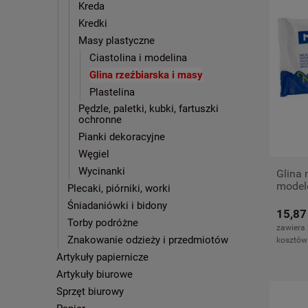
Kreda
Kredki
Masy plastyczne
Ciastolina i modelina
Glina rzeźbiarska i masy
Plastelina
Pędzle, paletki, kubki, fartuszki
ochronne
Pianki dekoracyjne
Węgiel
Wycinanki
Glina 
model
Plecaki, piórniki, worki
Śniadaniówki i bidony
15,87
Torby podróżne
zawiera
Znakowanie odzieży i przedmiotów
kosztów
Artykuły papiernicze
Artykuły biurowe
Sprzęt biurowy