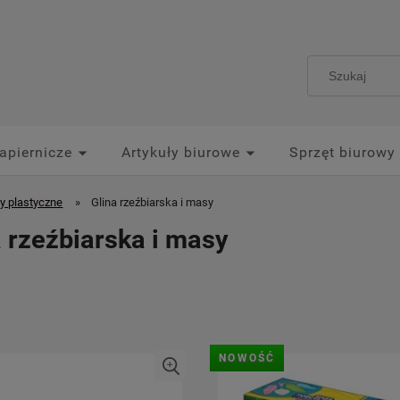
apiernicze
Artykuły biurowe
Sprzęt biurowy
y plastyczne
»
Glina rzeźbiarska i masy
a rzeźbiarska i masy
NOWOŚĆ