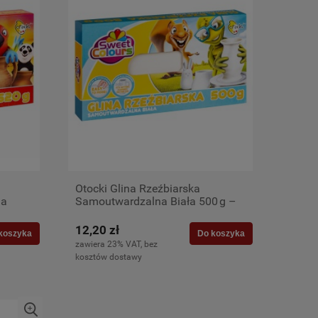
Otocki Glina Rzeźbiarska
na
Samoutwardzalna Biała 500 g –
Sweet Colours
12,20 zł
koszyka
Do koszyka
zawiera 23% VAT, bez
kosztów dostawy