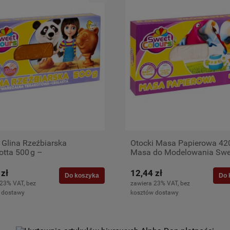
 Glina Rzeźbiarska
Otocki Masa Papierowa 420
otta 500 g –
Masa do Modelowania Swe
twardzalna, Sweet Colours
Colours
 zł
12,44 zł
Do koszyka
Do 
 23% VAT, bez
zawiera 23% VAT, bez
 dostawy
kosztów dostawy