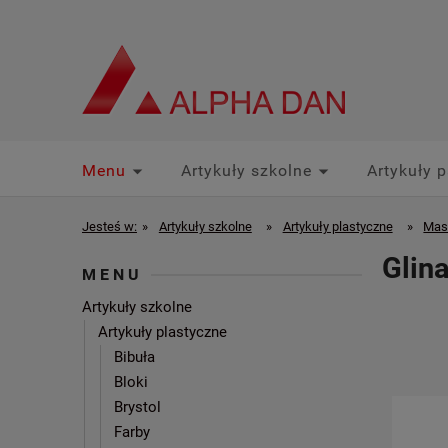
Menu
Artykuły szkolne
Artykuły p
Promocje Partnerskie
Jesteś w:
»
Artykuły szkolne
»
Artykuły plastyczne
»
Mas
Glin
MENU
Artykuły szkolne
Artykuły plastyczne
Bibuła
Bloki
Brystol
Farby