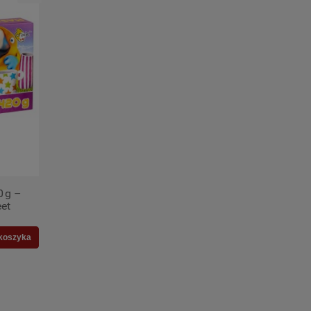
 g –
et
koszyka