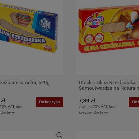
rzeźbiarska Astra, 520g
Otocki - Glina Rzeźbiarska
Samoutwardzalna Natural
520g, Bez Wypalania
 zł
7,39 zł
Do koszyka
Do 
 23% VAT, bez
zawiera 23% VAT, bez
 dostawy
kosztów dostawy