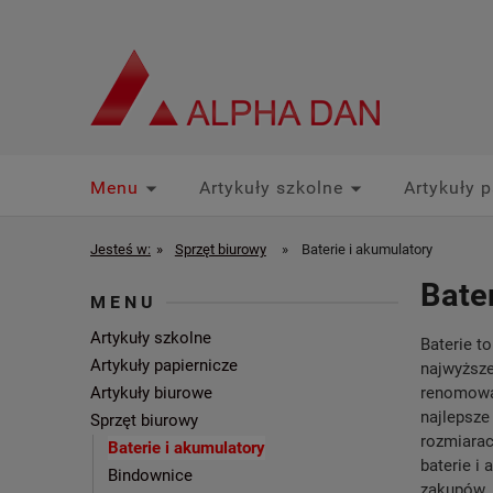
Menu
Artykuły szkolne
Artykuły p
Promocje Partnerskie
Jesteś w:
»
Sprzęt biurowy
»
Baterie i akumulatory
Bate
MENU
Artykuły szkolne
Baterie t
Artykuły papiernicze
najwyższe
Artykuły biurowe
renomowan
najlepsze 
Sprzęt biurowy
rozmiarac
Baterie i akumulatory
baterie i
Bindownice
zakupów.