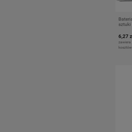
Bateri
sztuki
6,27 z
zawiera
kosztów