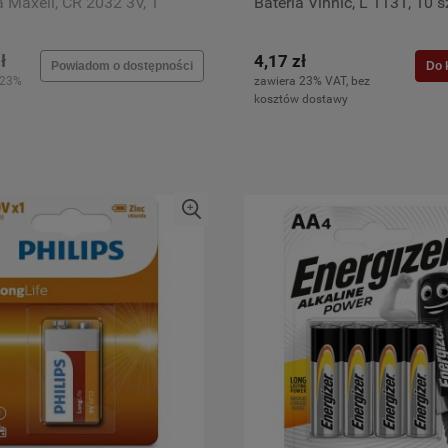
a Maxell, CR 2032 3V, 1
Bateria Vinnic, L 1131, 10 s
a
ł
4,17 zł
Powiadom o dostępności
Do 
 23%
zawiera 23% VAT, bez
kosztów dostawy