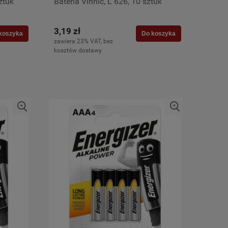
ztuk
Bateria Vinnic, L 626, 10 sztuk
3,19 zł
koszyka
Do koszyka
zawiera 23% VAT, bez
kosztów dostawy