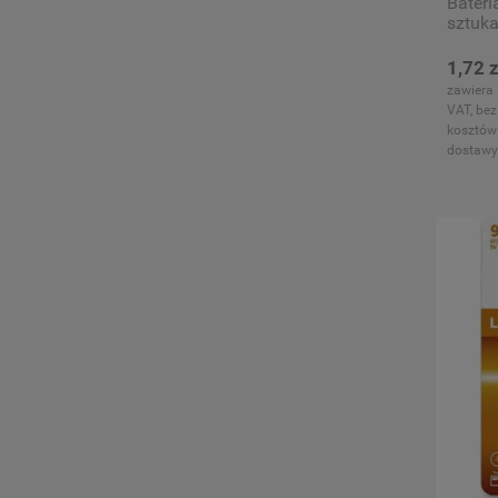
Bateri
sztuk
1,72 z
zawiera
VAT, bez
kosztów
dostawy