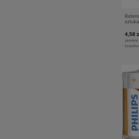
Bateri
sztuk
4,58 z
zawiera
kosztów