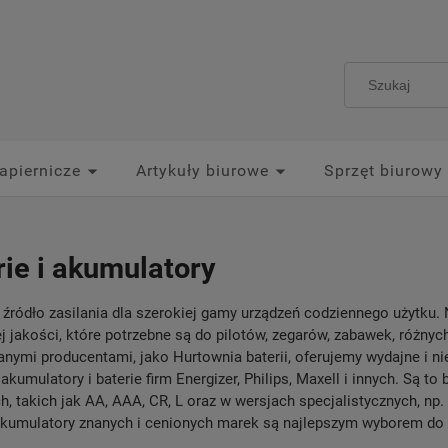
apiernicze
Artykuły biurowe
Sprzęt biurowy
rie i akumulatory
o źródło zasilania dla szerokiej gamy urządzeń codziennego użytk
j jakości, które potrzebne są do pilotów, zegarów, zabawek, różnych
ymi producentami, jako Hurtownia baterii, oferujemy wydajne i n
akumulatory i baterie firm Energizer, Philips, Maxell i innych. Są to 
h, takich jak AA, AAA, CR, L oraz w wersjach specjalistycznych, n
 akumulatory znanych i cenionych marek są najlepszym wyborem do 