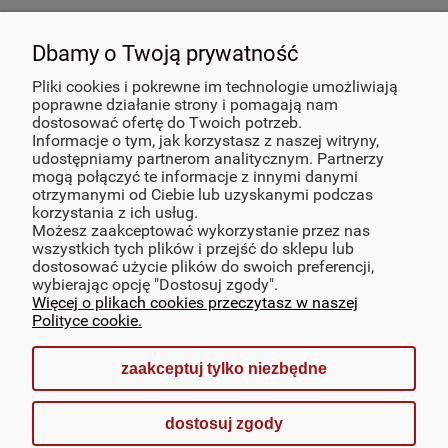
POMOC
Dbamy o Twoją prywatność
PŁATNOŚCI I DOSTAWA
Pliki cookies i pokrewne im technologie umożliwiają
poprawne działanie strony i pomagają nam
dostosować ofertę do Twoich potrzeb.
INFORMACJE
Informacje o tym, jak korzystasz z naszej witryny,
udostępniamy partnerom analitycznym. Partnerzy
mogą połączyć te informacje z innymi danymi
POLECANE
otrzymanymi od Ciebie lub uzyskanymi podczas
korzystania z ich usług.
Możesz zaakceptować wykorzystanie przez nas
O NAS
wszystkich tych plików i przejść do sklepu lub
dostosować użycie plików do swoich preferencji,
MOJE KONTO
wybierając opcję "Dostosuj zgody".
Więcej o plikach cookies przeczytasz w naszej
Polityce cookie.
zaakceptuj tylko niezbędne
pokaż pełną wersję strony
dostosuj zgody