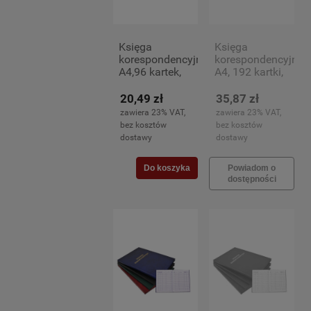
Księga
Księga
korespondencyjna
korespondencyjna
A4,96 kartek,
A4, 192 kartki,
czarna
bordowa
20,49 zł
35,87 zł
zawiera 23% VAT,
zawiera 23% VAT,
bez kosztów
bez kosztów
dostawy
dostawy
Do koszyka
Powiadom o
dostępności