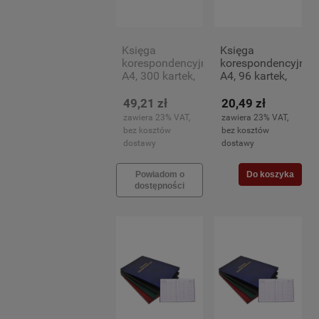
Księga
Księga
korespondencyjna
korespondencyjna
A4, 300 kartek,
A4, 96 kartek,
zielona
zielona
49,21 zł
20,49 zł
zawiera 23% VAT,
zawiera 23% VAT,
bez kosztów
bez kosztów
dostawy
dostawy
Powiadom o
Do koszyka
dostępności