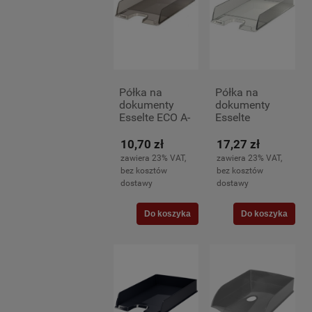
Półka na
Półka na
dokumenty
dokumenty
Esselte ECO A-
Esselte
4, dymna
Europost A-4
przezroczysta
10,70 zł
17,27 zł
– elegancka i
zawiera 23% VAT,
zawiera 23% VAT,
funkcjonalna
bez kosztów
bez kosztów
organizacja
dostawy
dostawy
biura
Do koszyka
Do koszyka