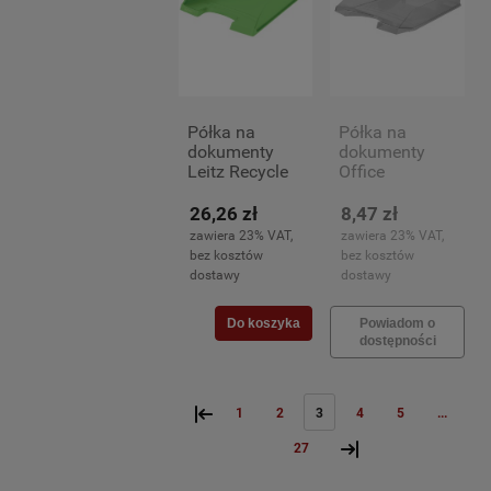
Półka na
Półka na
dokumenty
dokumenty
Leitz Recycle
Office
A-4, zielona
Products A-4,
dymna
26,26 zł
8,47 zł
zawiera 23% VAT,
zawiera 23% VAT,
bez kosztów
bez kosztów
dostawy
dostawy
Do koszyka
Powiadom o
dostępności
«
1
2
3
4
5
...
»
27