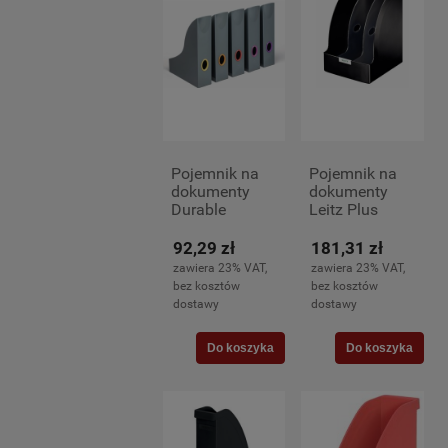
Pojemnik na
Pojemnik na
dokumenty
dokumenty
Durable
Leitz Plus
Varicolor, A-4,
Jumbo, czarny
5 sztuk,
92,29 zł
181,31 zł
antracyt
zawiera 23% VAT,
zawiera 23% VAT,
bez kosztów
bez kosztów
dostawy
dostawy
Do koszyka
Do koszyka