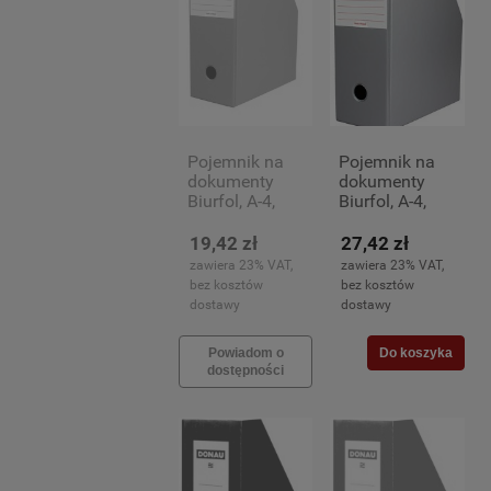
Pojemnik na
Pojemnik na
dokumenty
dokumenty
Biurfol, A-4,
Biurfol, A-4,
100mm,
100mm,
pomarańczowy
popielaty
19,42 zł
27,42 zł
zawiera 23% VAT,
zawiera 23% VAT,
bez kosztów
bez kosztów
dostawy
dostawy
Powiadom o
Do koszyka
dostępności