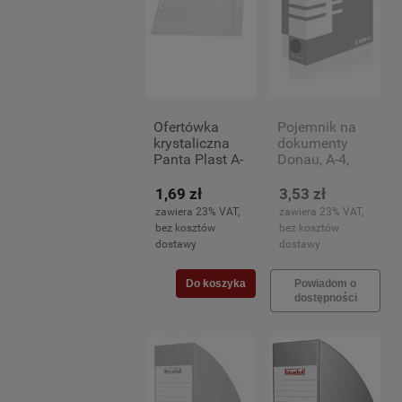
Ofertówka
Pojemnik na
krystaliczna
dokumenty
Panta Plast A-
Donau, A-4,
4, z klapką
100mm
boczną
1,69 zł
3,53 zł
zawiera 23% VAT,
zawiera 23% VAT,
bez kosztów
bez kosztów
dostawy
dostawy
Do koszyka
Powiadom o
dostępności