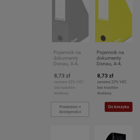
Pojemnik na
Pojemnik na
dokumenty
dokumenty
Donau, A-4,
Donau, A-4,
100mm,
100mm, żółty
zielony
8,73 zł
8,73 zł
zawiera 23% VAT,
zawiera 23% VAT,
bez kosztów
bez kosztów
dostawy
dostawy
Powiadom o
Do koszyka
dostępności