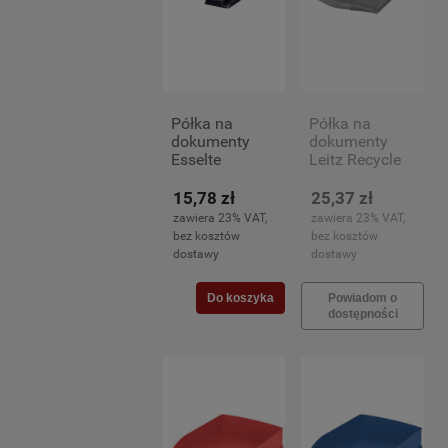
Półka na
Półka na
dokumenty
dokumenty
Esselte
Leitz Recycle
Europost
A-4, czarna
VIVIDA czarna
15,78 zł
25,37 zł
zawiera 23% VAT,
zawiera 23% VAT,
bez kosztów
bez kosztów
dostawy
dostawy
Do koszyka
Powiadom o
dostępności