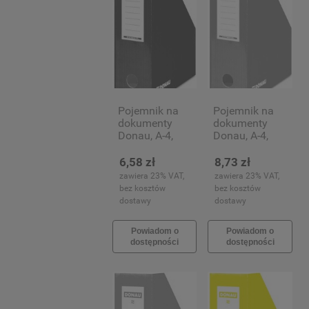
Pojemnik na
Pojemnik na
dokumenty
dokumenty
Donau, A-4,
Donau, A-4,
100mm,
100mm,
granatowy
niebieski
6,58 zł
8,73 zł
zawiera 23% VAT,
zawiera 23% VAT,
bez kosztów
bez kosztów
dostawy
dostawy
Powiadom o
Powiadom o
dostępności
dostępności