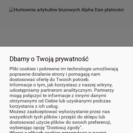
POMOC
Dbamy o Twoją prywatność
PŁATNOŚCI I DOSTAWA
Pliki cookies i pokrewne im technologie umożliwiają
poprawne działanie strony i pomagają nam
dostosować ofertę do Twoich potrzeb.
INFORMACJE
Informacje o tym, jak korzystasz z naszej witryny,
udostępniamy partnerom analitycznym. Partnerzy
mogą połączyć te informacje z innymi danymi
POLECANE
otrzymanymi od Ciebie lub uzyskanymi podczas
korzystania z ich usług.
Możesz zaakceptować wykorzystanie przez nas
O NAS
wszystkich tych plików i przejść do sklepu lub
dostosować użycie plików do swoich preferencji,
MOJE KONTO
wybierając opcję "Dostosuj zgody".
Więcej o plikach cookies przeczytasz w naszej